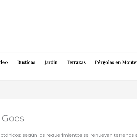
ideo
Rusticas
Jardin
Terrazas
Pérgolas en Monte
n Goes
ctónicos; según los requerimientos se renuevan terrenos ab