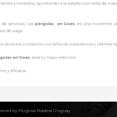
ables y honestos, apuntando a la satisfacción total de nue
de servicios. Las
pérgolas
en Goes
, es una excelente al
ios de pago.
 servicios, contamos con años de experiencia y clientes sa
golas
en Goes
, será tu mejor elección.
mo y eficacia.
owered by Pergolas Madera Uruguay