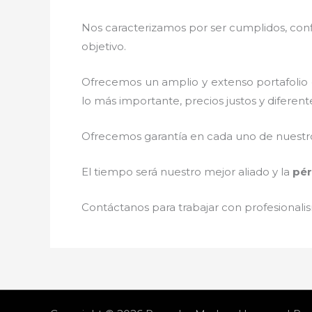
Nos caracterizamos por ser cumplidos, confi
objetivo.
Ofrecemos un amplio y extenso portafolio d
lo más importante, precios justos y diferen
Ofrecemos garantía en cada uno de nuestros
El tiempo será nuestro mejor aliado y la
pér
Contáctanos para trabajar con profesionalis