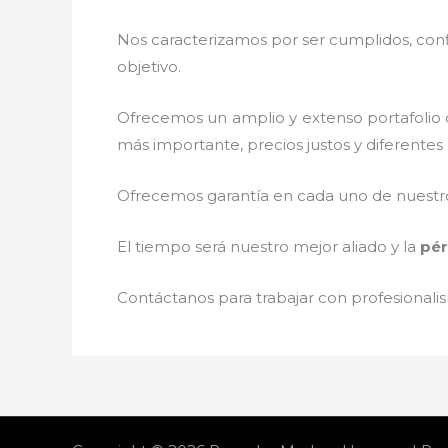
Nos caracterizamos por ser cumplidos, confi
objetivo.
Ofrecemos un amplio y extenso portafolio d
más importante, precios justos y diferente
Ofrecemos garantía en cada uno de nuestros
El tiempo será nuestro mejor aliado y la
pér
Contáctanos para trabajar con profesionalis