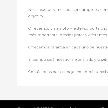
Nos caracterizamos por ser cumplidos, confi
objetivo.
Ofrecemos un amplio y extenso portafolio 
más importante, precios justos y diferente
Ofrecemos garantía en cada uno de nuestros
El tiempo será nuestro mejor aliado y la
pér
Contáctanos para trabajar con profesionalis