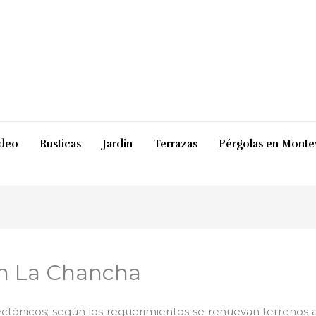
ideo
Rusticas
Jardin
Terrazas
Pérgolas en Monte
en La Chancha
ctónicos; según los requerimientos se renuevan terrenos ab