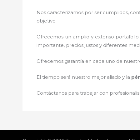
Nos caracterizamos por ser cumplidos, confi
objetivo.
Ofrecemos un amplio y extenso portafolio 
importante, precios justos y diferentes med
Ofrecemos garantía en cada uno de nuestros
El tiempo será nuestro mejor aliado y la
pér
Contáctanos para trabajar con profesionalis