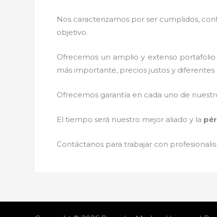
Nos caracterizamos por ser cumplidos, confi
objetivo.
Ofrecemos un amplio y extenso portafolio 
más importante, precios justos y diferente
Ofrecemos garantía en cada uno de nuestros
El tiempo será nuestro mejor aliado y la
pér
Contáctanos para trabajar con profesionalis