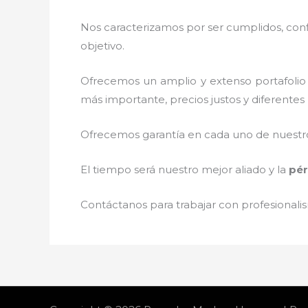
Nos caracterizamos por ser cumplidos, confi
objetivo.
Ofrecemos un amplio y extenso portafolio 
más importante, precios justos y diferente
Ofrecemos garantía en cada uno de nuestros
El tiempo será nuestro mejor aliado y la
pér
Contáctanos para trabajar con profesionalis