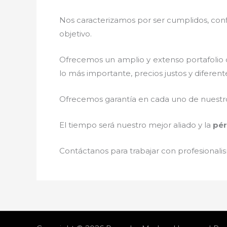
Nos caracterizamos por ser cumplidos, confi
objetivo.
Ofrecemos un amplio y extenso portafolio d
lo más importante, precios justos y diferen
Ofrecemos garantía en cada uno de nuestros
El tiempo será nuestro mejor aliado y la
pér
Contáctanos para trabajar con profesionalis