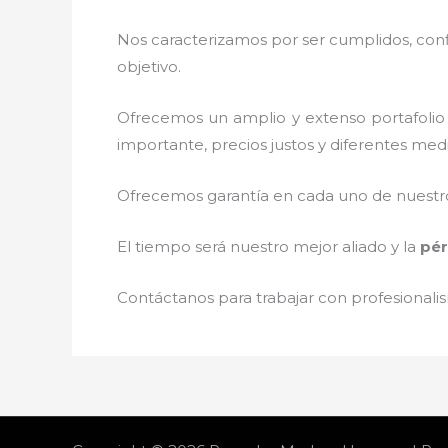
Nos caracterizamos por ser cumplidos, confi
objetivo.
Ofrecemos un amplio y extenso portafolio 
importante, precios justos y diferentes med
Ofrecemos garantía en cada uno de nuestros
El tiempo será nuestro mejor aliado y la
pér
Contáctanos para trabajar con profesionalis