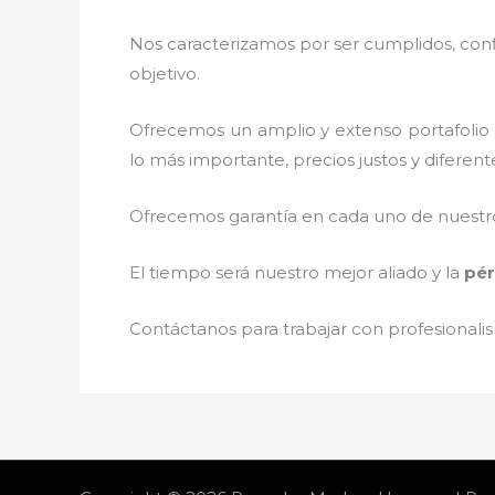
Nos caracterizamos por ser cumplidos, confi
objetivo.
Ofrecemos un amplio y extenso portafolio d
lo más importante, precios justos y diferen
Ofrecemos garantía en cada uno de nuestros
El tiempo será nuestro mejor aliado y la
pér
Contáctanos para trabajar con profesionalis