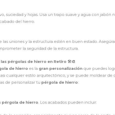
o, suciedad y hojas. Usa un trapo suave y agua con jabón ne
cabado del hierro.
e las uniones y la estructura estén en buen estado. Asegúrat
prometer la seguridad de la estructura.
las pérgolas de hierro en Retiro 🛠️🎨
gola de hierro
es la
gran personalización
que puedes logra
i cualquier estilo arquitectónico, y se puede moldear de d
as de personalizar tu
pérgola de hierro
:
u
pérgola de hierro
. Los acabados pueden incluir: