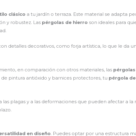
tilo clásico
a tu jardín o terraza. Este material se adapta p
ión y robustez. Las
pérgolas de hierro
son ideales para qu
ad.
on detalles decorativos, como forja artística, lo que le da u
miento, en comparación con otros materiales, las
pérgolas
e pintura antióxido y barnices protectores, tu
pérgola de
 a las plagas y a las deformaciones que pueden afectar a la
lazo.
ersatilidad en diseño
. Puedes optar por una estructura 