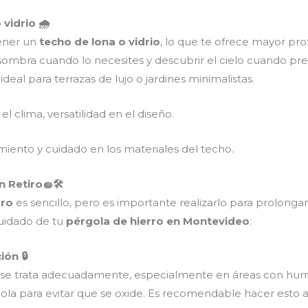
vidrio 🌧️
ener un
techo de lona o vidrio
, lo que te ofrece mayor prot
sombra cuando lo necesites y descubrir el cielo cuando pref
eal para terrazas de lujo o jardines minimalistas.
el clima, versatilidad en el diseño.
iento y cuidado en los materiales del techo.
 Retiro🧽🛠️
rro
es sencillo, pero es importante realizarlo para prolongar
cuidado de tu
pérgola de hierro en Montevideo
:
ión 🔒
 se trata adecuadamente, especialmente en áreas con hu
gola para evitar que se oxide. Es recomendable hacer esto 