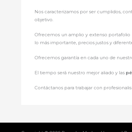
Nos caracterizamos por ser cumplidos, confi
objetivo.
Ofrecemos un amplio y extenso portafolio d
lo más importante, precios justos y diferen
Ofrecemos garantía en cada uno de nuestros
El tiempo será nuestro mejor aliado y las
pé
Contáctanos para trabajar con profesionalis