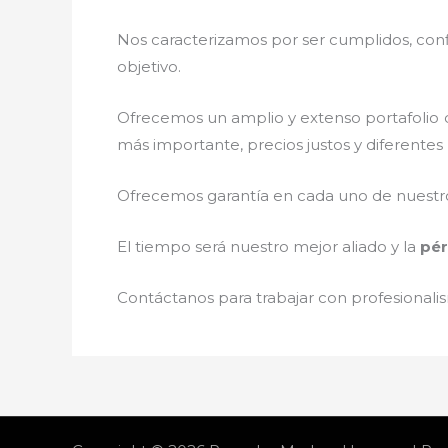
Nos caracterizamos por ser cumplidos, confi
objetivo.
Ofrecemos un amplio y extenso portafolio d
más importante, precios justos y diferente
Ofrecemos garantía en cada uno de nuestros
El tiempo será nuestro mejor aliado y la
pér
Contáctanos para trabajar con profesionalis