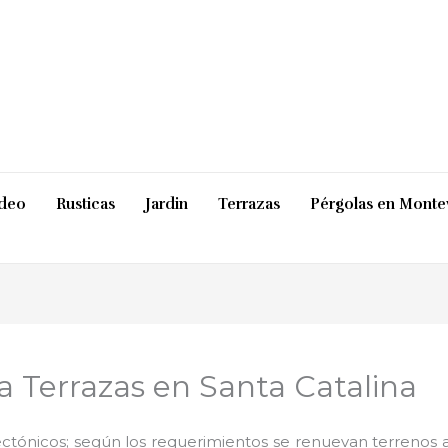
ideo
Rusticas
Jardin
Terrazas
Pérgolas en Monte
a Terrazas en Santa Catalina
ctónicos; según los requerimientos se renuevan terrenos ab