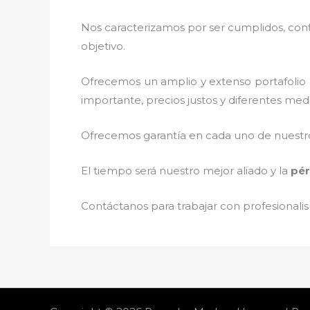
Nos caracterizamos por ser cumplidos, confi
objetivo.
Ofrecemos un amplio y extenso portafolio d
importante, precios justos y diferentes med
Ofrecemos garantía en cada uno de nuestros
El tiempo será nuestro mejor aliado y la
pér
Contáctanos para trabajar con profesionalis