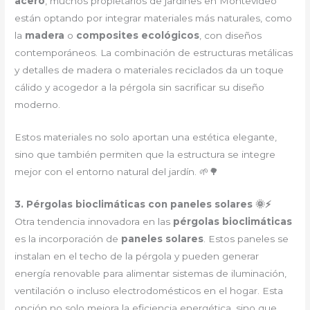
acero
, muchos propietarios de jardines en Montevideo
están optando por integrar materiales más naturales, como
la
madera
o
composites ecológicos
, con diseños
contemporáneos. La combinación de estructuras metálicas
y detalles de madera o materiales reciclados da un toque
cálido y acogedor a la pérgola sin sacrificar su diseño
moderno.
Estos materiales no solo aportan una estética elegante,
sino que también permiten que la estructura se integre
mejor con el entorno natural del jardín. 🌱🌳
3. Pérgolas bioclimáticas con paneles solares 🌞⚡
Otra tendencia innovadora en las
pérgolas bioclimáticas
es la incorporación de
paneles solares
. Estos paneles se
instalan en el techo de la pérgola y pueden generar
energía renovable para alimentar sistemas de iluminación,
ventilación o incluso electrodomésticos en el hogar. Esta
opción no solo mejora la eficiencia energética, sino que