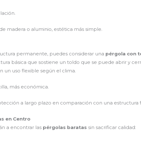
alación.
de madera o aluminio, estética más simple.
structura permanente, puedes considerar una
pérgola con to
tura básica que sostiene un toldo que se puede abrir y ce
n un uso flexible según el clima.
ncilla, más económica.
otección a largo plazo en comparación con una estructura fi
as en Centro
án a encontrar las
pérgolas baratas
sin sacrificar calidad: