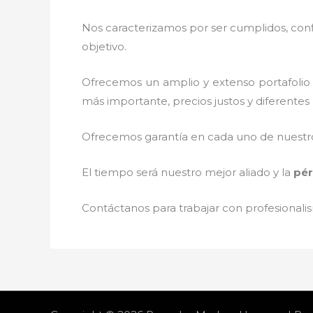
Nos caracterizamos por ser cumplidos, confi
objetivo.
Ofrecemos un amplio y extenso portafolio 
más importante, precios justos y diferente
Ofrecemos garantía en cada uno de nuestros
El tiempo será nuestro mejor aliado y la
pér
Contáctanos para trabajar con profesionalis