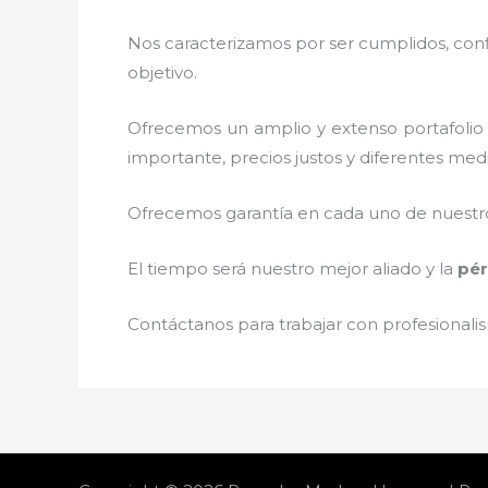
Nos caracterizamos por ser cumplidos, confi
objetivo.
Ofrecemos un amplio y extenso portafolio 
importante, precios justos y diferentes med
Ofrecemos garantía en cada uno de nuestros
El tiempo será nuestro mejor aliado y la
pér
Contáctanos para trabajar con profesionalis