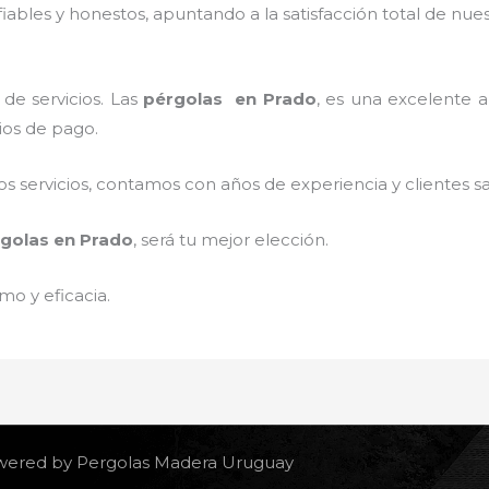
ables y honestos, apuntando a la satisfacción total de nue
de servicios. Las
pérgolas
en Prado
, es una excelente al
ios de pago.
 servicios, contamos con años de experiencia y clientes sa
golas
en Prado
, será tu mejor elección.
mo y eficacia.
owered by Pergolas Madera Uruguay