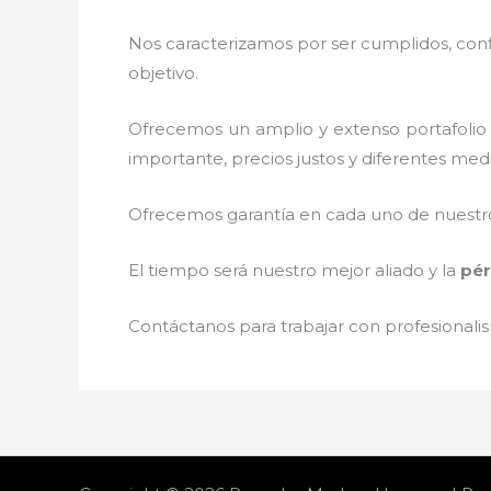
Nos caracterizamos por ser cumplidos, confi
objetivo.
Ofrecemos un amplio y extenso portafolio 
importante, precios justos y diferentes med
Ofrecemos garantía en cada uno de nuestros
El tiempo será nuestro mejor aliado y la
pér
Contáctanos para trabajar con profesionalis