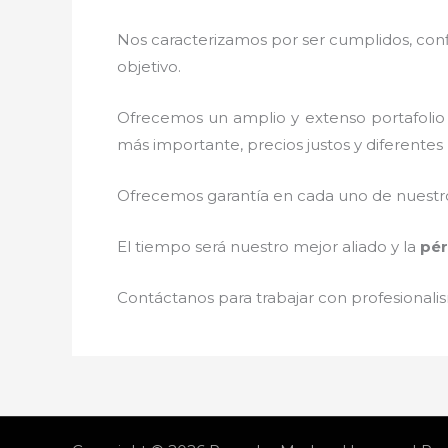
Nos caracterizamos por ser cumplidos, confi
objetivo.
Ofrecemos un amplio y extenso portafolio 
más importante, precios justos y diferente
Ofrecemos garantía en cada uno de nuestros
El tiempo será nuestro mejor aliado y la
pér
Contáctanos para trabajar con profesionalis