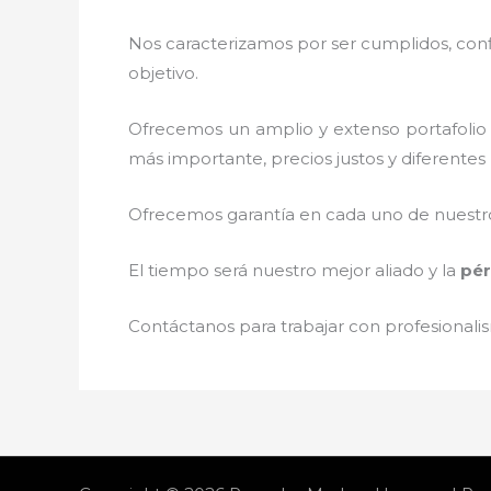
Nos caracterizamos por ser cumplidos, confi
objetivo.
Ofrecemos un amplio y extenso portafolio 
más importante, precios justos y diferente
Ofrecemos garantía en cada uno de nuestros
El tiempo será nuestro mejor aliado y la
pér
Contáctanos para trabajar con profesionalis