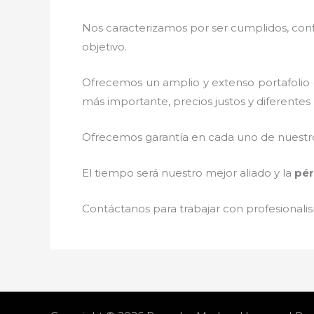
Nos caracterizamos por ser cumplidos, confi
objetivo.
Ofrecemos un amplio y extenso portafolio d
más importante, precios justos y diferente
Ofrecemos garantía en cada uno de nuestros
El tiempo será nuestro mejor aliado y la
pér
Contáctanos para trabajar con profesionalis