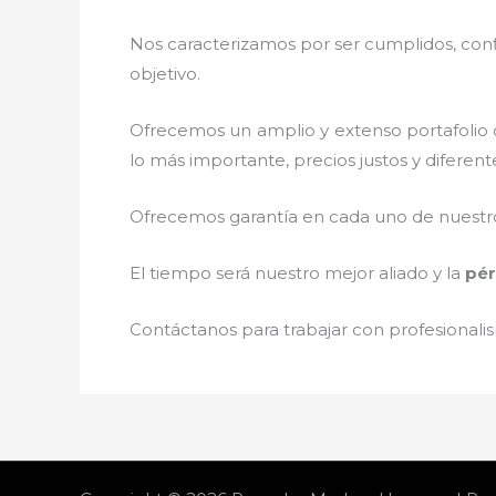
Nos caracterizamos por ser cumplidos, confi
objetivo.
Ofrecemos un amplio y extenso portafolio d
lo más importante, precios justos y diferen
Ofrecemos garantía en cada uno de nuestros
El tiempo será nuestro mejor aliado y la
pér
Contáctanos para trabajar con profesionalis