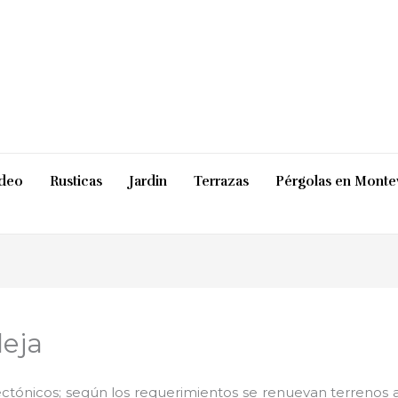
ideo
Rusticas
Jardin
Terrazas
Pérgolas en Monte
leja
ctónicos; según los requerimientos se renuevan terrenos ab