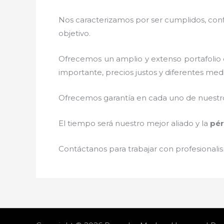
Nos caracterizamos por ser cumplidos, confi
objetivo.
Ofrecemos un amplio y extenso portafolio d
importante, precios justos y diferentes med
Ofrecemos garantía en cada uno de nuestros
El tiempo será nuestro mejor aliado y la
pér
Contáctanos para trabajar con profesionalis