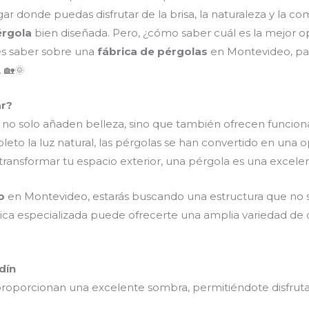
r donde puedas disfrutar de la brisa, la naturaleza y la co
érgola
bien diseñada. Pero, ¿cómo saber cuál es la mejor o
es saber sobre una
fábrica de pérgolas
en Montevideo, pa
 🏡🌞
ar?
 no solo añaden belleza, sino que también ofrecen funciona
eto la luz natural, las pérgolas se han convertido en una
transformar tu espacio exterior, una pérgola es una excele
o
en Montevideo, estarás buscando una estructura que no s
ica especializada puede ofrecerte una amplia variedad de di
dín
proporcionan una excelente sombra, permitiéndote disfrutar