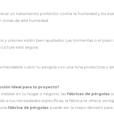
licar un tratamiento protector contra la humedad y los insec
en zonas de alta humedad.
os y uniones estén bien ajustados. Las tormentas o el paso 
tructura esté segura.
 recomendable cubrir tu pérgola con una lona protectora o 
pción ideal para tu proyecto?
instalar en tu hogar o negocio, las
fábricas de pérgolas
so
do a tus necesidades específicas, la fábrica te ofrece vent
 una
fábrica de pérgolas
puede ser la mejor decisión para t